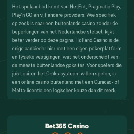
Het spelaanbod komt van NetEnt, Pragmatic Play,
Play'n GO en vijf andere providers. Wie specifiek
op zoek is naar een buitenlands casino zonder de
beperkingen van het Nederlandse stelsel, kijkt
beter verder op deze pagina. Holland Casino is de
enige aanbieder hier met een eigen pokerplatform
en fysieke vestigingen, wat het onderscheidt van
de meeste buitenlandse goksites. Voor spelers die
juist buiten het Cruks-systeem willen spelen, is
een online casino buitenland met een Curacao- of
Malta-licentie een logischer keuze dan dit merk.
Bet365 Casino