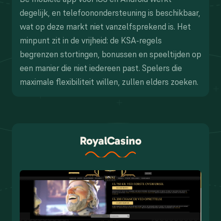
degelijk, en telefoonondersteuning is beschikbaar,
wat op deze markt niet vanzelfsprekend is. Het
minpunt zit in de vrijheid: de KSA-regels
begrenzen stortingen, bonussen en speeltijden op
een manier die niet iedereen past. Spelers die
maximale flexibiliteit willen, zullen elders zoeken.
RoyalCasino