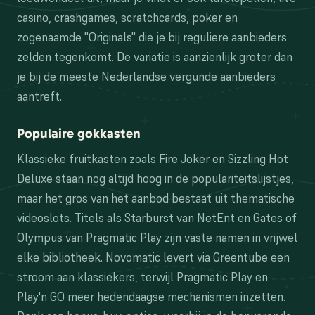
casino, crashgames, scratchcards, poker en
zogenaamde "Originals" die je bij reguliere aanbieders
zelden tegenkomt. De variatie is aanzienlijk groter dan
je bij de meeste Nederlandse vergunde aanbieders
aantreft.
Populaire gokkasten
Klassieke fruitkasten zoals Fire Joker en Sizzling Hot
Deluxe staan nog altijd hoog in de populariteitslijstjes,
maar het gros van het aanbod bestaat uit thematische
videoslots. Titels als Starburst van NetEnt en Gates of
Olympus van Pragmatic Play zijn vaste namen in vrijwel
elke bibliotheek. Novomatic levert via Greentube een
stroom aan klassiekers, terwijl Pragmatic Play en
Play'n GO meer hedendaagse mechanismen inzetten.