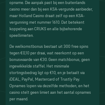
opname. Die aanpak past bij een buitenlands
casino meer dan bij een KSA-vergunde aanbieder,
maar Holland Casino draait zelf op een KSA-
vergunning met nummer 1610. Dat betekent
koppeling aan CRUKS en alle bijbehorende
speellimieten.
De welkomstbonus bestaat uit 300 free spins
tegen €0,10 per draai, wat neerkomt op een
bonuswaarde van €30. Geen matchbonus, geen
ingewikkelde staffel. Het minimale
stortingsbedrag ligt op €10, en je betaalt via
iDEAL, PayPal, Mastercard of Trustly Pay.
Opnames lopen via dezelfde methoden, en het
casino stelt geen limiet aan het aantal opnames
per maand.