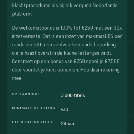
klachtprocedures als bij elk vergund Nederlands
platform.
De welkomstbonus is 100% tot €250 met een 30x
inzetvereiste. Dat is een inzet van maximaal €5 per
ronde die telt, een veelvoorkomende beperking
die je haast overal in de kleine lettertjes vindt.
Concreet: op een bonus van €250 speel je €7.500
door voordat je kunt opnemen. Hou daar rekening
mee.
SPELAANBOD
3.800 titels
MINIMALE STORTING
€10
UITBETALINGSTIJD
24 uur