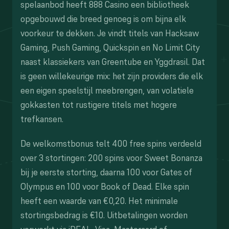
spelaanbod heeft 888 Casino een bibliotheek
opgebouwd die breed genoeg is om bijna elk
voorkeur te dekken. Je vindt titels van Hacksaw
Gaming, Push Gaming, Quickspin en No Limit City
naast klassiekers van Greentube en Yggdrasil. Dat
is geen willekeurige mix: het zijn providers die elk
een eigen speelstijl meebrengen, van volatiele
gokkasten tot rustigere titels met hogere
trefkansen.
De welkomstbonus telt 400 free spins verdeeld
over 3 stortingen: 200 spins voor Sweet Bonanza
bij je eerste storting, daarna 100 voor Gates of
Olympus en 100 voor Book of Dead. Elke spin
heeft een waarde van €0,20. Het minimale
stortingsbedrag is €10. Uitbetalingen worden