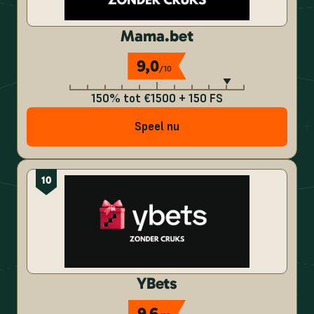
Mama.bet
9,0
/10
150% tot €1500 + 150 FS
Speel nu
10
YBets
9,6