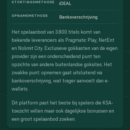
STORTINGSMETHODE
iDEAL
OPNAMEMETHODE
Bankoverschrijving
Het spelaanbod van 3.800 titels komt van
bekende leveranciers als Pragmatic Play, NetEnt
en Nolimit City. Exclusieve gokkasten van de eigen
provider zijn een onderscheidend punt ten
opzichte van andere buitenlandse goksites. Het
zwakke punt: opnemen gaat uitsluitend via
bankoverschrijving, wat trager aanvoelt dan e-
wallets.
Dit platform past het beste bij spelers die KSA-
toezicht willen maar ook dagelijkse bonussen en
een groot spelaanbod zoeken.