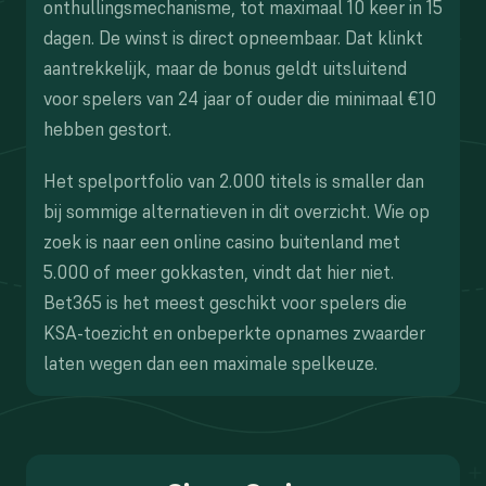
onthullingsmechanisme, tot maximaal 10 keer in 15
dagen. De winst is direct opneembaar. Dat klinkt
aantrekkelijk, maar de bonus geldt uitsluitend
voor spelers van 24 jaar of ouder die minimaal €10
hebben gestort.
Het spelportfolio van 2.000 titels is smaller dan
bij sommige alternatieven in dit overzicht. Wie op
zoek is naar een online casino buitenland met
5.000 of meer gokkasten, vindt dat hier niet.
Bet365 is het meest geschikt voor spelers die
KSA-toezicht en onbeperkte opnames zwaarder
laten wegen dan een maximale spelkeuze.