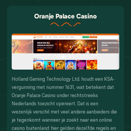
Oranje Palace Casino
Holland Gaming Technology Ltd. houdt een KSA-
vergunning met nummer 1631, wat betekent dat
Oranje Palace Casino onder rechtstreeks
Nederlands toezicht opereert. Dat is een
wezenlijk verschil met veel andere aanbieders die
je tegenkomt wanneer je zoekt naar een online
casino buitenland: hier gelden dezelfde regels en