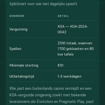
tijdslimiet voor wie niet dagelijks speelt.
KENMERK
DETAIL
KSA — KOA-2024-
Vergunning
0042
2100 totaal, waarvan
Spellen
1700 gokkasten en 80
live tafels
Minimale storting
€10
Uitbetalingstijd
1-3 werkdagen
Wie juist een buitenlands casino vermijdt en een
KSA-vergunde omgeving zoekt met bekende
leveranciers als Evolution en Pragmatic Play, past