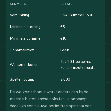
KENMERK
DETAIL
Vergunning
KSA, nummer 1690
Minimale storting
€5
Minimale opname
€10
Opnamelimiet
Geen
Tot 50 free spins,
Welkomstbonus
zonder inzetvereiste
Spellen totaal
2.000
De welkomstbonus werkt anders dan bij de
meeste buitenlandse goksites: je ontvangt
dagelijks een nieuwe portie free spins via een