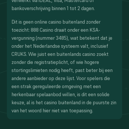
verwerkt via iDEAL, Visa, Mastercard of
bankoverschrijving binnen 1 tot 2 dagen.
Dit is geen online casino buitenland zonder
toezicht: 888 Casino draait onder een KSA-
vergunning (nummer 3485), wat betekent dat je
onder het Nederlandse systeem valt, inclusief
CRUKS. Wie juist een buitenlands casino zoekt
zonder die registratieplicht, of wie hogere
stortingslimieten nodig heeft, past beter bij een
andere aanbieder op deze lijst. Voor spelers die
een strak gereguleerde omgeving met een
herkenbaar spelaanbod willen, is dit een solide
keuze, al is het casino buitenland in de puurste zin
van het woord hier niet van toepassing.