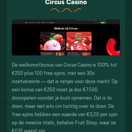
Circus Casino
De welkomstbonus van Circus Casino is 100% tot
€250 plus 100 free spins, met een 30x
inzetvereiste — dat is netjes voor deze markt. Op
een bonus van €250 moet je dus €7.500
doorspelen voordat je kunt opnemen. Dat is te
doen, maar niet iets om luchtig over te doen. De
free spins hebben een waarde van €0,20 per spin
op de meeste titels, behalve Fruit Shop, waar ze
€0,15 waard zijn.